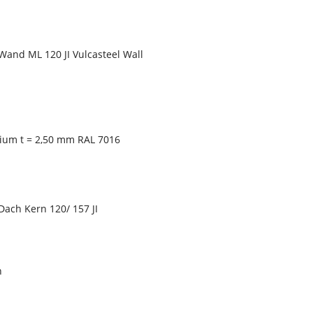
Wand ML 120 JI Vulcasteel Wall
nium t = 2,50 mm RAL 7016
Dach Kern 120/ 157 JI
n