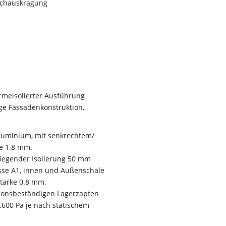
Dachauskragung
rmeisolierter Ausführung
ige Fassadenkonstruktion,
uminium, mit senkrechtem/
e 1.8 mm.
iegender Isolierung 50 mm
asse A1, innen und Außenschale
tärke 0.8 mm.
ionsbeständigen Lagerzapfen
1.600 Pa
je nach statischem