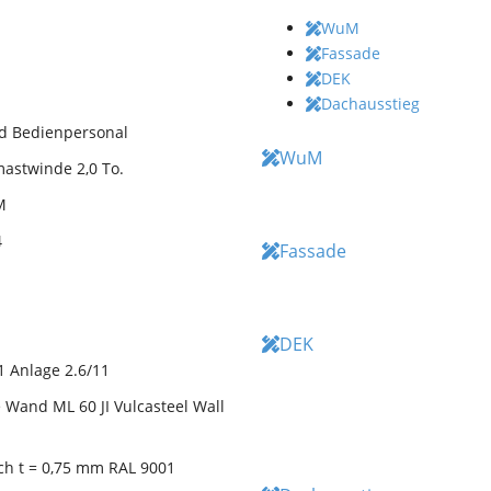
WuM
Fassade
DEK
Dachausstieg
nd Bedienpersonal
WuM
astwinde 2,0 To.
M
4
Fassade
DEK
1 Anlage 2.6/11
 Wand ML 60 JI Vulcasteel Wall
ech t = 0,75 mm RAL 9001