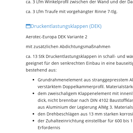
ca. 3 Lfm Winkelprofil zwischen der Wand und der 
ca. 3 Lfm Traufe mit vorgehängter Rinne 7-tlg.
Druckentlastungsklappen (DEK)
Aerotec-Europa DEK Variante 2
mit zusätzlichen Abdichtungsmaßnahmen
ca. 13 Stk
Druckentlastungsklappen in schall- und wä
geeignet für den senkrechten Einbau in eine bauseit
bestehend aus:
Grundrahmenelement aus stranggepresstem Al
verstärktem Doppelkammerprofil. Materialstärk
dem zweischaligem Klappenelement mit innenl
dick, nicht brennbar nach DIN 4102 Baustoffkl
aus Aluminium der Legierung AlMg 3. Materials
den Drehbeschlägen aus 13 mm starken korros
der Zuhalteeinrichtung einstellbar für
600 bis 
Erfordernis