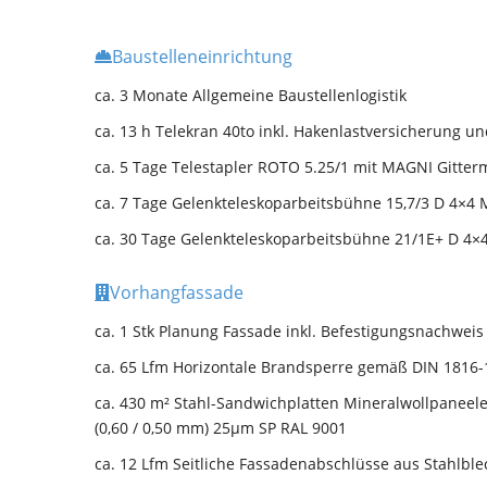
Baustelleneinrichtung
ca. 3 Monate Allgemeine Baustellenlogistik
ca. 13 h Telekran 40to inkl. Hakenlastversicherung u
ca. 5 Tage
Telestapler ROTO 5.25/1 mit MAGNI Gitterm
ca. 7 Tage
Gelenkteleskoparbeitsbühne 15,7/3 D 4×4 
ca. 30 Tage
Gelenkteleskoparbeitsbühne 21/1E+ D 4×
Vorhangfassade
ca. 1 Stk Planung Fassade inkl. Befestigungsnachweis
ca. 65 Lfm Horizontale Brandsperre gemäß DIN 1816-
ca. 430 m² Stahl-Sandwichplatten Mineralwollpaneele
(0,60 / 0,50 mm) 25µm SP RAL 9001
ca. 12 Lfm Seitliche Fassadenabschlüsse aus Stahlbl