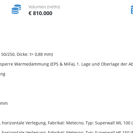
Volumen (netto)
€ 810.000
50/250, Dicke: t= 0,88 mm)
pfsperre Wärmedämmung (EPS & MiFa), 1. Lage und Oberlage der A
ung
7)mm
horizontale Verlegung, Fabrikat: Metecno, Typ: Superwall ML 100 
orizontale Verlegung, Fabrikat: Metecno, Typ: Superwall HF 150 (