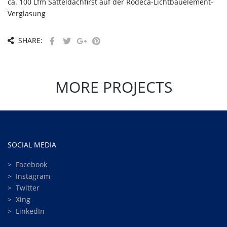
ca. 100 Lfm Satteldachfirst auf der Rodeca-Lichtbauelement-
Verglasung
SHARE:
MORE PROJECTS
SOCIAL MEDIA
>
Facebook
>
Instagram
>
Twitter
>
Xing
>
LinkedIn