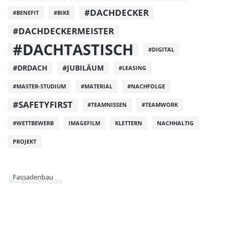
#DACHDECKER
#BENEFIT
#BIKE
#DACHDECKERMEISTER
#DACHTASTISCH
#DIGITAL
#DRDACH
#JUBILÄUM
#LEASING
#MASTER-STUDIUM
#MATERIAL
#NACHFOLGE
#SAFETYFIRST
#TEAMNISSEN
#TEAMWORK
#WETTBEWERB
IMAGEFILM
KLETTERN
NACHHALTIG
PROJEKT
Fassadenbau