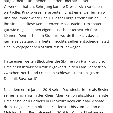
aufgearbeitet und nebenbei einen Überblick über alle
Gewerke erhalten. Sehr jung konnte Dresler sich so schon
wertvolles Praxiswissen erarbeiten. Er ist einer der lernen will
und das immer wieder neu. Dieser Ehrgeiz treibt ihn an. Für
ihn sind alle diese Kompetenzen Mosaiksteine, um später so
gut wie möglich einen eigenen Dachdeckerbetrieb führen zu
können. Denn schon im Studium wurde ihm klar, dass er
gerne selbstständig arbeiten möchte, selber entscheiden statt
sich in vorgegebenen Strukturen zu bewegen.
Hatte einen weiten Blick über die Skyline von Frankfurt: Eric
Dresler ist inzwischen zurückgekehrt in den Familienbetrieb
zwischen Nord- und Ostsee in Schleswig-Holstein. (Foto:
Dominik Buschardt)
Nachdem er im Januar 2019 seine Dachdeckerlehre als Bester
seines Jahrgangs in der Rhein-Main Region abschloss, hängte
Dresler bei den Berner‘s in Frankfurt noch ein paar Monate
dran. Da gab es ein offenes Zeitfenster bis zum Beginn der
Meisterschule Ende November 2019 in Lübeck-Blankensee.