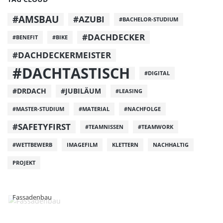
#AMSBAU
#AZUBI
#BACHELOR-STUDIUM
#DACHDECKER
#BENEFIT
#BIKE
#DACHDECKERMEISTER
#DACHTASTISCH
#DIGITAL
#DRDACH
#JUBILÄUM
#LEASING
#MASTER-STUDIUM
#MATERIAL
#NACHFOLGE
#SAFETYFIRST
#TEAMNISSEN
#TEAMWORK
#WETTBEWERB
IMAGEFILM
KLETTERN
NACHHALTIG
PROJEKT
Fassadenbau