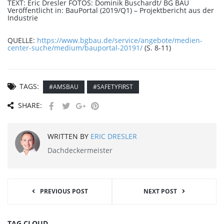
TEXT: Eric Dresler FOTOS: Dominik Buschardt/ BG BAU
Veröffentlicht in: BauPortal (2019/Q1) – Projektbericht aus der
Industrie
QUELLE:
https://www.bgbau.de/service/angebote/medien-
center-suche/medium/bauportal-20191/
(S. 8-11)
TAGS:
#AMSBAU
#SAFETYFIRST
SHARE:
WRITTEN BY
ERIC DRESLER
Dachdeckermeister
PREVIOUS POST
NEXT POST
TAG CLOUD