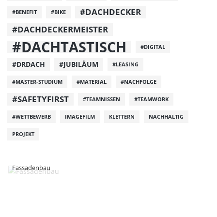
#DACHDECKER
#BENEFIT
#BIKE
#DACHDECKERMEISTER
#DACHTASTISCH
#DIGITAL
#DRDACH
#JUBILÄUM
#LEASING
#MASTER-STUDIUM
#MATERIAL
#NACHFOLGE
#SAFETYFIRST
#TEAMNISSEN
#TEAMWORK
#WETTBEWERB
IMAGEFILM
KLETTERN
NACHHALTIG
PROJEKT
Fassadenbau