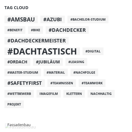
TAG CLOUD
#AMSBAU
#AZUBI
#BACHELOR-STUDIUM
#DACHDECKER
#BENEFIT
#BIKE
#DACHDECKERMEISTER
#DACHTASTISCH
#DIGITAL
#DRDACH
#JUBILÄUM
#LEASING
#MASTER-STUDIUM
#MATERIAL
#NACHFOLGE
#SAFETYFIRST
#TEAMNISSEN
#TEAMWORK
#WETTBEWERB
IMAGEFILM
KLETTERN
NACHHALTIG
PROJEKT
Fassadenbau